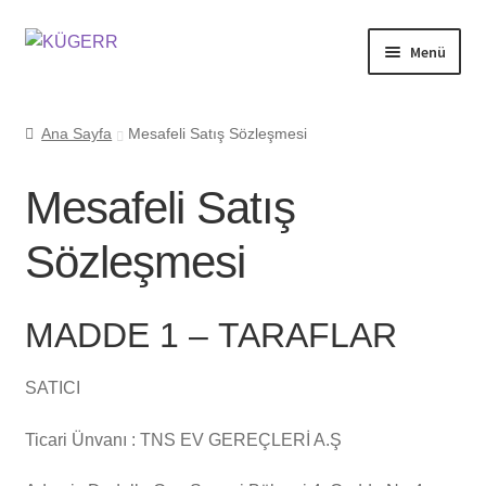
Dolaşıma
İçeriğe
Menü
geç
geç
Mağaza
Ana Sayfa
Mesafeli Satış Sözleşmesi
Mesafeli Satış
Neden KÜGERR?
Sözleşmesi
KÜGERR Tanıtım Filmleri
MADDE 1 – TARAFLAR
Hesabım
SATICI
Ticari Ünvanı : TNS EV GEREÇLERİ A.Ş
Sipariş Takibi