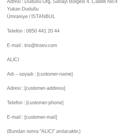
Adresi : Dudullu Org. Sanayi Bölgesi 4. Cadde No:4
Yukarı Dudullu
S.S.S.
Ümraniye / İSTANBUL
Telefon : 0850 441 20 44
Bize Ulaşın
E-mail : tns@tnsev.com
ALICI
Adı – soyadı : [customer-name]
Adresi : [customer-address]
Telefon : [customer-phone]
E-mail : [customer-mail]
(Bundan sonra “ALICI” anılacaktır.)